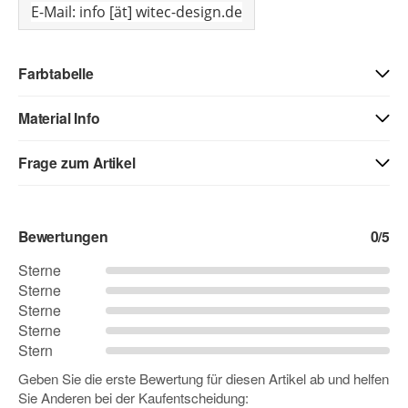
E-Mail: info [ät] witec-design.de
Farbtabelle
Material Info
01 - weiss
40 - weiss matt
71 - creme
Frage zum Artikel
Kontaktdaten
03 - beige
04 - gelb
05 - goldgelb
Bewertungen
0
/5
Vorname
Sterne
Sterne
06 - orange
07 - hellrot
08 - rot
Sterne
Nachname
Sterne
Stern
09 - dunkelrot
10 - pink
12 - flieder
Geben Sie die erste Bewertung für diesen Artikel ab und helfen
Sie Anderen bei der Kaufentscheidung:
Firma