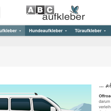
ufkleber
Hundeaufkleber
Türaufkleber
... 
Offroa
darum 
verlei