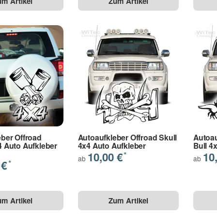
um Artikel
Zum Artikel
eber Offroad
Autoaufkleber Offroad Skull
Autoau
4 Auto Aufkleber
4x4 Auto Aufkleber
Bull 4
10,00 €
10
*
ab
ab
 €
*
um Artikel
Zum Artikel