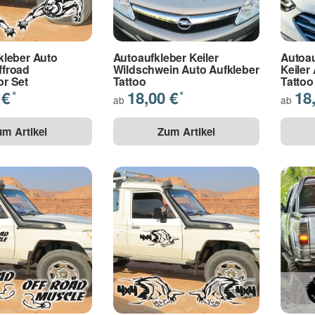
kleber Auto
Autoaufkleber Keiler
Autoau
ffroad
Wildschwein Auto Aufkleber
Keiler
or Set
Tattoo
Tattoo
 €
18,00 €
18
*
*
ab
ab
um Artikel
Zum Artikel