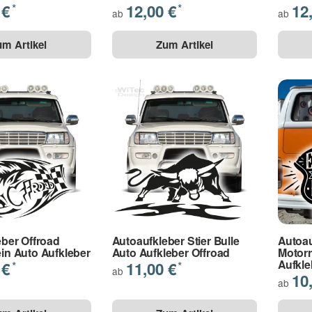
 €
12,00 €
12
*
*
ab
ab
um Artikel
Zum Artikel
eber Offroad
Autoaufkleber Stier Bulle
Autoau
in Auto Aufkleber
Auto Aufkleber Offroad
Motorr
Aufkle
 €
11,00 €
*
*
ab
10
ab