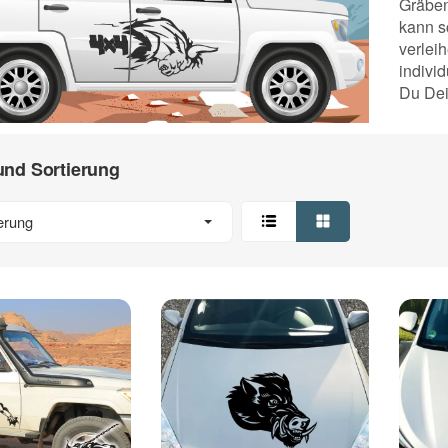
Gräben
kann sc
verlei
individ
Du Dei
 und Sortierung
erung