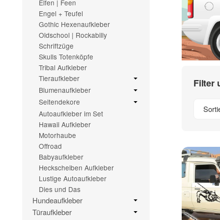
Elfen | Feen
Engel + Teufel
Gothic Hexenaufkleber
Oldschool | Rockabilly
Schriftzüge
Skulls Totenköpfe
Tribal Aufkleber
Tieraufkleber
Filter
Blumenaufkleber
Seitendekore
Sorti
Autoaufkleber im Set
Hawaii Aufkleber
Motorhaube
Offroad
Babyaufkleber
Heckscheiben Aufkleber
Lustige Autoaufkleber
Dies und Das
Hundeaufkleber
Türaufkleber