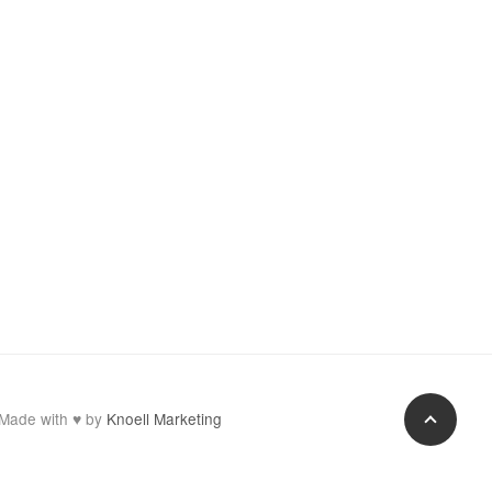
Made with
♥
by
Knoell Marketing