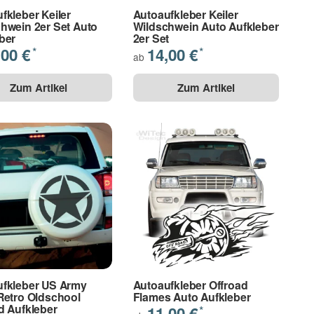
fkleber Keiler
Autoaufkleber Keiler
hwein 2er Set Auto
Wildschwein Auto Aufkleber
ber
2er Set
,00 €
14,00 €
*
*
ab
Zum Artikel
Zum Artikel
ufkleber US Army
Autoaufkleber Offroad
Retro Oldschool
Flames Auto Aufkleber
d Aufkleber
11,00 €
*