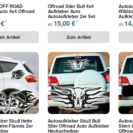
 OFF ROAD
Offroad Stier Bull 4x4
Autoau
to 4x4 Offroad
Aufkleber Auto
Wildsc
Autoaufkleber 2er Set
Aufkle
 €
15,00 €
14
*
*
ab
ab
um Artikel
Zum Artikel
ber Skull Helm
Autoaufkleber Skull Bull
Autoa
elm Flames 2er
Stier Offroad Auto Aufkleber
Stern 
eber
Heckscheiben
Offroa