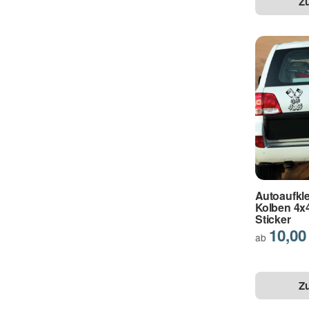
Z
Autoaufkl
Kolben 4x
Sticker
10,00
ab
Z