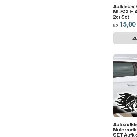
Aufkleber
MUSCLE Au
2er Set
15,00
ab
Z
Autoaufkle
Motorradh
SET Aufkl