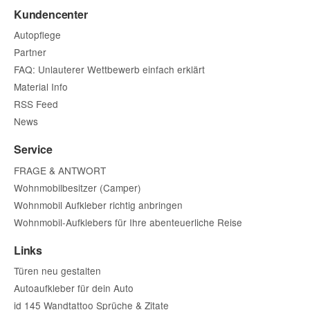
Ihre Frage
Kundencenter
30 - silber met.
31 - gold
70 - anthrazit met.
Autopflege
Partner
FAQ: Unlauterer Wettbewerb einfach erklärt
Material Info
RSS Feed
News
Service
Die Datenschutzbestimmungen habe ich zur Kenntnis
genommen.
(
Lesen
)
FRAGE & ANTWORT
Wohnmobilbesitzer (Camper)
Wohnmobil Aufkleber richtig anbringen
(* = Pflichtfelder)
Wohnmobil-Aufklebers für Ihre abenteuerliche Reise
Bitte beachten Sie unsere Datenschutzerklärung
Links
Frage abschicken
Türen neu gestalten
Autoaufkleber für dein Auto
id 145 Wandtattoo Sprüche & Zitate