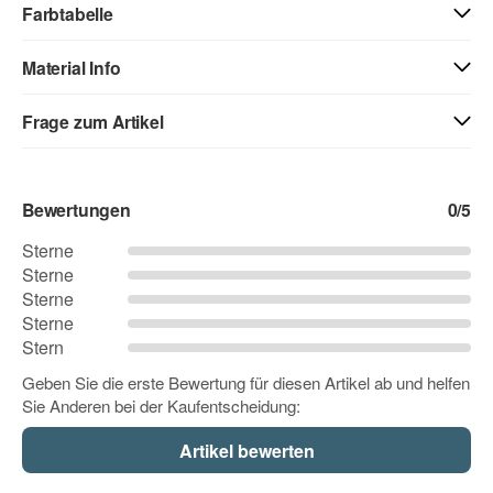
Farbtabelle
Material Info
01 - weiss
40 - weiss matt
71 - creme
Frage zum Artikel
Kontaktdaten
03 - beige
04 - gelb
05 - goldgelb
Bewertungen
0
/5
Vorname
Sterne
Sterne
06 - orange
07 - hellrot
08 - rot
Sterne
Nachname
Sterne
Stern
09 - dunkelrot
10 - pink
12 - flieder
Geben Sie die erste Bewertung für diesen Artikel ab und helfen
Sie Anderen bei der Kaufentscheidung:
Firma
11 - rosa
13 - lavendel
14 - lila