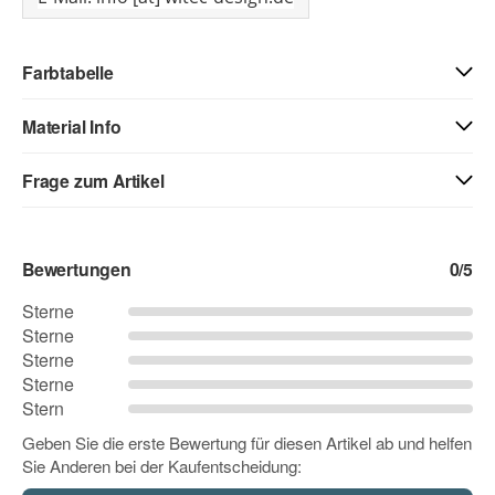
Farbtabelle
Material Info
01 - weiss
71 - creme
03 - beige
Frage zum Artikel
Kontaktdaten
04 - gelb
05 - goldgelb
06 - orange
Bewertungen
0
/5
Vorname
Sterne
Sterne
07 - hellrot
08 - rot
09 - dunkelrot
Sterne
Nachname
Sterne
Stern
10 - pink
12 - flieder
11 - rosa
Geben Sie die erste Bewertung für diesen Artikel ab und helfen
Sie Anderen bei der Kaufentscheidung:
Firma