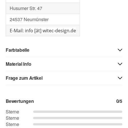
Husumer Str. 47
24537 Neumünster
E-Mail: info [ät] witec-design.de
Farbtabelle
Material Info
01 - weiss
40 - weiss matt
71 - creme
Frage zum Artikel
Kontaktdaten
03 - beige
04 - gelb
05 - goldgelb
Bewertungen
0
/5
Vorname
Sterne
Sterne
06 - orange
07 - hellrot
08 - rot
Sterne
Nachname