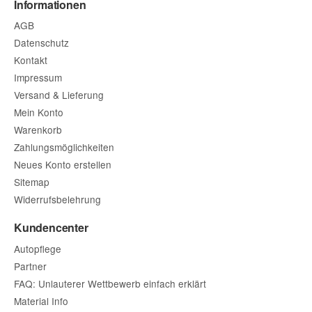
Informationen
(* = Pflichtfelder)
AGB
Bitte beachten Sie unsere Datenschutzerklärung
Datenschutz
Frage abschicken
Kontakt
Impressum
Versand & Lieferung
Mein Konto
Warenkorb
Zahlungsmöglichkeiten
Neues Konto erstellen
Sitemap
Widerrufsbelehrung
Kundencenter
Autopflege
Partner
FAQ: Unlauterer Wettbewerb einfach erklärt
Material Info