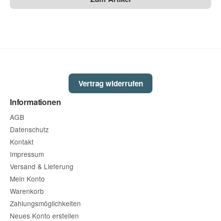
Die Datenschutzbestimmungen habe ich zur Kenntnis
genommen.
(
Lesen
)
Vertrag widerrufen
Informationen
(* = Pflichtfelder)
AGB
Bitte beachten Sie unsere Datenschutzerklärung
Datenschutz
Frage abschicken
Kontakt
Impressum
Versand & Lieferung
Mein Konto
Warenkorb
Zahlungsmöglichkeiten
Neues Konto erstellen