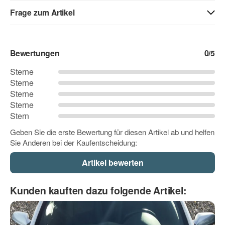
01 - weiss
40 - weiss matt
71 - creme
Frage zum Artikel
Kontaktdaten
03 - beige
04 - gelb
05 - goldgelb
Bewertungen
0
/5
Vorname
Sterne
Sterne
06 - orange
07 - hellrot
08 - rot
Sterne
Nachname
Sterne
Stern
09 - dunkelrot
10 - pink
12 - flieder
Geben Sie die erste Bewertung für diesen Artikel ab und helfen
Sie Anderen bei der Kaufentscheidung:
Firma
11 - rosa
13 - lavendel
14 - lila
E-Mail
Kunden kauften dazu folgende Artikel:
15 - lichtblau
16 - hellblau
17 - dunkelblau