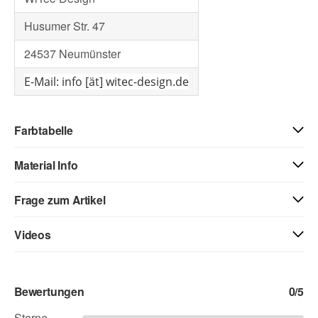
Husumer Str. 47
24537 Neumünster
E-Mail: info [ät] witec-design.de
Farbtabelle
Material Info
01 - weiss
40 - weiss matt
71 - creme
Frage zum Artikel
Kontaktdaten
Videos
03 - beige
04 - gelb
05 - goldgelb
Vorname
Autoaufkleber Video
Bewertungen
0
/5
06 - orange
07 - hellrot
08 - rot
Dieses Video kann nicht angezeigt werden.
Sterne