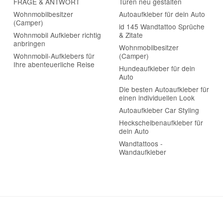
cken
FRAGE & ANTWORT
Türen neu gestalten
Wohnmobilbesitzer
Autoaufkleber für dein Auto
(Camper)
id 145 Wandtattoo Sprüche
Wohnmobil Aufkleber richtig
& Zitate
anbringen
Wohnmobilbesitzer
Wohnmobil-Aufklebers für
(Camper)
Ihre abenteuerliche Reise
Hundeaufkleber für dein
Auto
Die besten Autoaufkleber für
einen individuellen Look
Autoaufkleber Car Styling
Heckscheibenaufkleber für
dein Auto
Wandtattoos -
Wandaufkleber