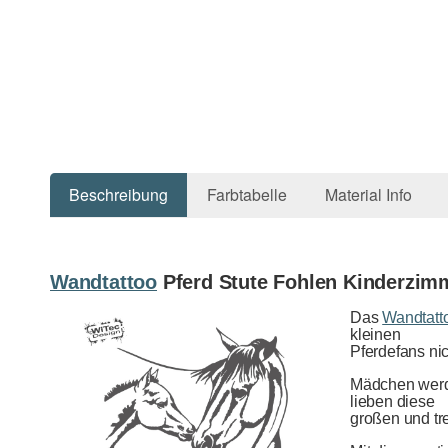
Beschreibung
Farbtabelle
Material Info
Wandtattoo
Pferd Stute Fohlen Kinderzim
Das
Wandtatt
kleinen
Pferdefans nic
Mädchen werd
lieben diese
großen und tre