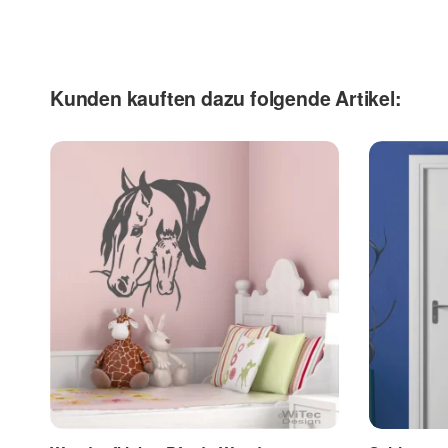
Kontaktdaten
Wandaufkleber
Vorname
Nac
Kunden kauften dazu folgende Artikel:
computergeschnittene Aufkleber aus einer einfarbi
ohne störenden Hintergrund. Wirkt nach dem Aufk
geeignet für Innen-und Außenanwendung
Firma
E-M
können auf fast jeder glatten, sauberen und siliko
Auf Raufaser verklebbar
bei Bedarf leicht wieder zu entfernen
die
Wandtattoo
s werden speziell für jeden Kunden
Telefon
Mob
hergestellt. Wir haben keine Lagerware
Fax