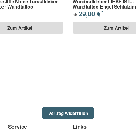
e Affe Name Türaufkleber
Wandaufkleber LIEBE IST...
ender Farbe gestrichen wurden. (Latexfarbe,
ber Wandtattoo
Wandtattoo Engel Schlafzi
29,00 €
*
*
ab
Zum Artikel
Zum Artikel
muss die verwendete Farbe geeignet sein
r grundiert sein
s genommen.
(
Lesen
)
Vertrag widerrufen
Service
Links