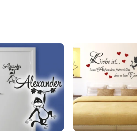
hname
gen seidenmatten Qualitätsfolie von Oracal
leben wie aufgemalt
ail
nfreien Oberfläche verklebt werden
 nach seinen Vorgaben ( Farbe, Größe etc. )
iltelefon