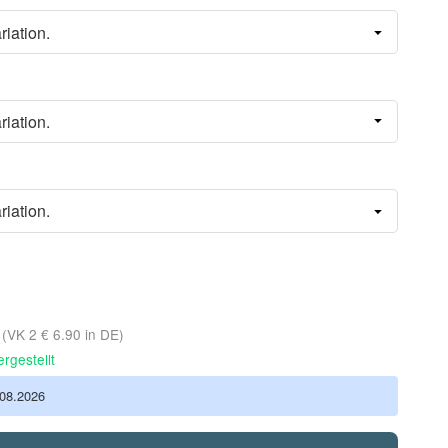
riation.
riation.
riation.
d
(VK 2 € 6.90 in DE)
rgestellt
.08.2026