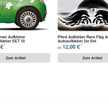
men Aufkleber
Pferd Aufkleber Race Flag A
ender Farbe gestrichen wurden. (Latexfarbe,
kleber SET 10
Autoaufkleber 2er Set
 €
12,00 €
*
*
ab
Zum Artikel
Zum Artikel
muss die verwendete Farbe geeignet sein
r grundiert sein
s genommen.
(
Lesen
)