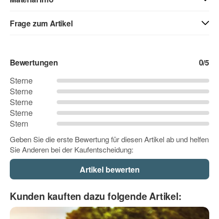
01 - weiss
40 - weiss matt
71 - creme
Frage zum Artikel
Kontaktdaten
03 - beige
04 - gelb
05 - goldgelb
Bewertungen
0
/5
Vorname
Sterne
Sterne
06 - orange
07 - hellrot
08 - rot
Sterne
Nachname
Sterne
Stern
09 - dunkelrot
10 - pink
12 - flieder
Geben Sie die erste Bewertung für diesen Artikel ab und helfen
Sie Anderen bei der Kaufentscheidung:
Firma
11 - rosa
13 - lavendel
14 - lila
E-Mail
Kunden kauften dazu folgende Artikel:
15 - lichtblau
16 - hellblau
17 - dunkelblau