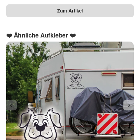
Zum Artikel
❤️ Ähnliche Aufkleber ❤️
Die Datenschutzbestimmungen habe ich zur Kenntnis
genommen.
(
Lesen
)
(* = Pflichtfelder)
Bitte beachten Sie unsere Datenschutzerklärung
Frage abschicken