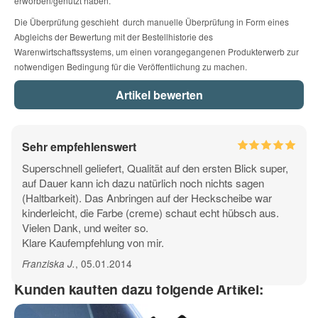
erworben/genutzt haben.
15 - lichtblau
16 - hellblau
17 - dunkelblau
Die Überprüfung geschieht durch manuelle Überprüfung in Form eines
Abgleichs der Bewertung mit der Bestellhistorie des
Warenwirtschaftssystems, um einen vorangegangenen Produkterwerb zur
Telefon
56 - dunkelblau matt
18 - mint
19 - tuerkis
notwendigen Bedingung für die Veröffentlichung zu machen.
22 - gruen
20 - lindgruen
23 - dunkelgruen
Mobiltelefon
Der zu beklebende Untergrund muss frei von Mitteln
Sehr empfehlenswert
sein welche die Klebkraft des Folienaufklebers
beeinträchtigen können.
(Versiegelungen - Nano
Superschnell geliefert, Qualität auf den ersten Blick super,
21 - apfelgruen
24 - hellbraun
25 - nussbraun
Technologie - Lotus Effekt - etc. )
Fax
auf Dauer kann ich dazu natürlich noch nichts sagen
(Haltbarkeit). Das Anbringen auf der Heckscheibe war
kinderleicht, die Farbe (creme) schaut echt hübsch aus.
WICHTIG:
26 - braun
27 - hellgrau
28 - dunkelgrau
Vielen Dank, und weiter so.
Klare Kaufempfehlung von mir.
, 05.01.2014
Franziska J
.
67 - dunkelgrau matt
29 - schwarz
41 - schwarz matt
Frage zum Artikel
Kunden kauften dazu folgende Artikel:
Ihre Frage