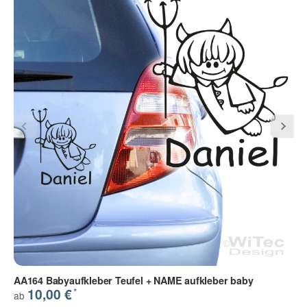
30 - silber met.
31 - gold
70 - anthrazit met.
Die Datenschutzbestimmungen habe ich zur Kenntnis
genommen.
(
Lesen
)
(* = Pflichtfelder)
Bitte beachten Sie unsere Datenschutzerklärung
Frage abschicken
AA164 Babyaufkleber Teufel + NAME aufkleber baby
*
10,00 €
ab