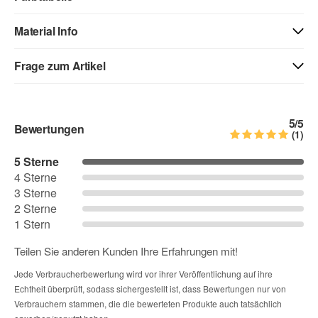
Material Info
01 - weiss
40 - weiss matt
71 - creme
Frage zum Artikel
Kontaktdaten
03 - beige
04 - gelb
05 - goldgelb
5
/5
Bewertungen
Vorname
(1)
5 Sterne
06 - orange
07 - hellrot
08 - rot
4 Sterne
Nachname
3 Sterne
2 Sterne
09 - dunkelrot
10 - pink
12 - flieder
1 Stern
Teilen Sie anderen Kunden Ihre Erfahrungen mit!
Firma
11 - rosa
13 - lavendel
14 - lila
Jede Verbraucherbewertung wird vor ihrer Veröffentlichung auf ihre
Echtheit überprüft, sodass sichergestellt ist, dass Bewertungen nur von
Verbrauchern stammen, die die bewerteten Produkte auch tatsächlich
E-Mail