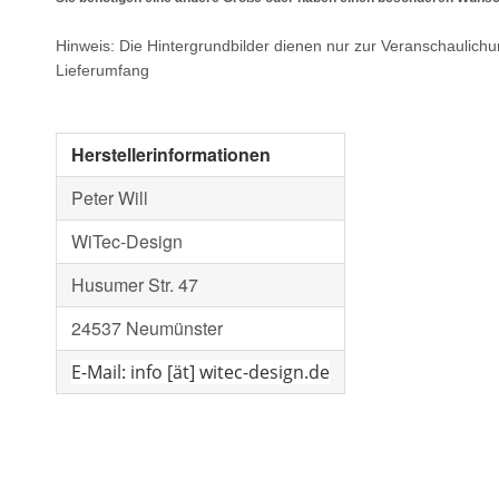
Hinweis: Die Hintergrundbilder dienen nur zur Veranschaulich
Lieferumfang
Herstellerinformationen
Peter Will
WiTec-Design
Husumer Str. 47
24537 Neumünster
E-Mail: info [ät] witec-design.de
Wandaufkleber
Kontaktdaten
computergeschnittene Aufkleber aus einer einfarbi
01 - weiss
03 - beige
04 - gelb
05 - goldgelb
06 -
Vorname
Nac