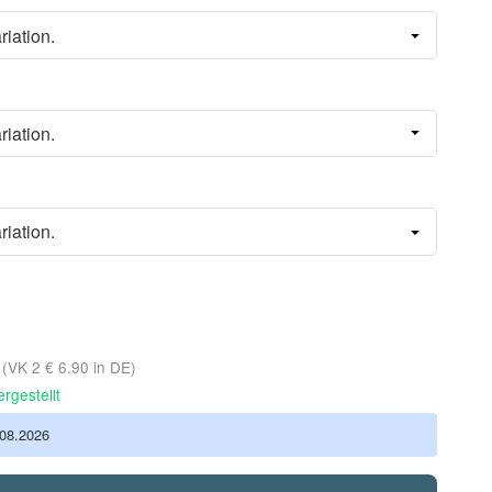
riation.
riation.
riation.
d
(VK 2 € 6.90 in DE)
rgestellt
.08.2026