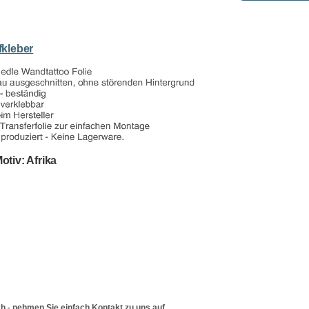
kleber
otiv: Afrika
ch
nehmen Sie einfach Kontakt zu uns auf.
-