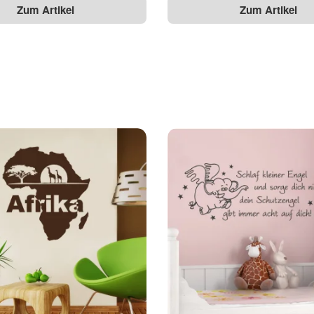
Zum Artikel
Zum Artikel
r grundiert sein
s genommen.
(
Lesen
)
cken