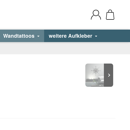
Wandtattoos
weitere Aufkleber
r