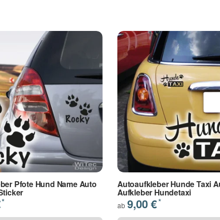
leben wie aufgemalt
nfreien Oberfläche verklebt werden
- lila
15 - lichtblau
16 - hellblau
17 - dunkelblau
ail
 nach seinen Vorgaben ( Farbe, Größe etc. )
 gruen
23 - dunkelgruen
24 - hellbraun
25 - nussbraun
iltelefon
lber met.
31 - gold
reinstellungen, von den Folienfarben
ender Farbe gestrichen wurden. (Latexfarbe,
eber Pfote Hund Name Auto
Autoaufkleber Hunde Taxi A
Sticker
Aufkleber Hundetaxi
€
9,00 €
*
*
ab
muss die verwendete Farbe geeignet sein