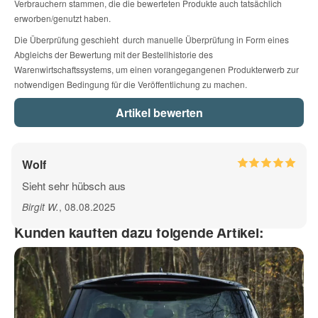
Verbrauchern stammen, die die bewerteten Produkte auch tatsächlich
E-Mail
erworben/genutzt haben.
15 - lichtblau
16 - hellblau
17 - dunkelblau
Die Überprüfung geschieht durch manuelle Überprüfung in Form eines
Abgleichs der Bewertung mit der Bestellhistorie des
Warenwirtschaftssystems, um einen vorangegangenen Produkterwerb zur
Telefon
56 - dunkelblau matt
18 - mint
19 - tuerkis
notwendigen Bedingung für die Veröffentlichung zu machen.
22 - gruen
20 - lindgruen
23 - dunkelgruen
Mobiltelefon
Der zu beklebende Untergrund muss frei von Mitteln
Wolf
sein welche die Klebkraft des Folienaufklebers
beeinträchtigen können.
(Versiegelungen - Nano
Sieht sehr hübsch aus
21 - apfelgruen
24 - hellbraun
25 - nussbraun
Technologie - Lotus Effekt - etc. )
Fax
, 08.08.2025
Birgit W
.
Kunden kauften dazu folgende Artikel:
WICHTIG:
26 - braun
27 - hellgrau
28 - dunkelgrau
67 - dunkelgrau matt
29 - schwarz
41 - schwarz matt
Frage zum Artikel