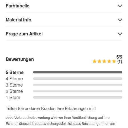
Farbtabelle
Material Info
01 - weiss
40 - weiss matt
71 - creme
Frage zum Artikel
Kontaktdaten
03 - beige
04 - gelb
05 - goldgelb
5
/5
Bewertungen
Vorname
(1)
5 Sterne
06 - orange
07 - hellrot
08 - rot
4 Sterne
Nachname
3 Sterne
2 Sterne
09 - dunkelrot
10 - pink
12 - flieder
1 Stern
Teilen Sie anderen Kunden Ihre Erfahrungen mit!
Firma
11 - rosa
13 - lavendel
14 - lila
Jede Verbraucherbewertung wird vor ihrer Veröffentlichung auf ihre
Echtheit überprüft, sodass sichergestellt ist, dass Bewertungen nur von