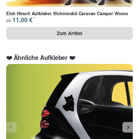
Ihre Frage
Elch Hirsch Aufkleber Wohnmobil Caravan Camper Womo
30 - silber met.
31 - gold
70 - anthrazit met.
*
11,00 €
ab
Zum Artikel
❤️ Ähnliche Aufkleber ❤️
Die Datenschutzbestimmungen habe ich zur Kenntnis
genommen.
(
Lesen
)
(* = Pflichtfelder)
Bitte beachten Sie unsere Datenschutzerklärung
Frage abschicken