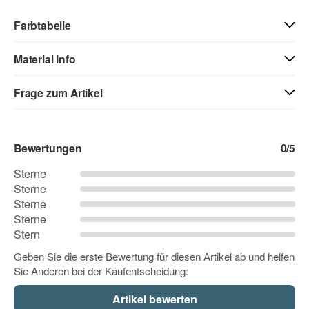
Farbtabelle
Material Info
01 - weiss
40 - weiss matt
71 - creme
Frage zum Artikel
Kontaktdaten
03 - beige
04 - gelb
05 - goldgelb
Bewertungen
0
/5
Vorname
Sterne
Sterne
06 - orange
07 - hellrot
08 - rot
Sterne
Nachname
Sterne
Stern
09 - dunkelrot
10 - pink
12 - flieder
Geben Sie die erste Bewertung für diesen Artikel ab und helfen
Sie Anderen bei der Kaufentscheidung:
Firma
11 - rosa
13 - lavendel
14 - lila