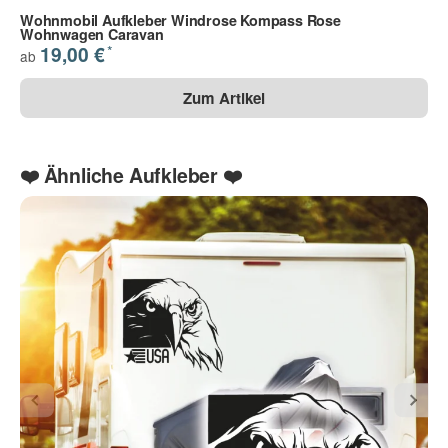
Ihre Frage
Wohnmobil Aufkleber Windrose Kompass Rose
Wohnwagen Caravan
30 - silber met.
31 - gold
70 - anthrazit met.
*
19,00 €
ab
Zum Artikel
❤️ Ähnliche Aufkleber ❤️
Die Datenschutzbestimmungen habe ich zur Kenntnis
genommen.
(
Lesen
)
(* = Pflichtfelder)
Bitte beachten Sie unsere Datenschutzerklärung
Frage abschicken