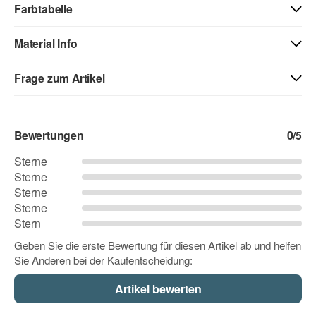
Farbtabelle
Material Info
01 - weiss
40 - weiss matt
71 - creme
Frage zum Artikel
Kontaktdaten
03 - beige
04 - gelb
05 - goldgelb
Bewertungen
0
/5
Vorname
Sterne
Sterne
06 - orange
07 - hellrot
08 - rot
Sterne
Nachname
Sterne
Stern
09 - dunkelrot
10 - pink
12 - flieder
Geben Sie die erste Bewertung für diesen Artikel ab und helfen
Sie Anderen bei der Kaufentscheidung:
Firma
11 - rosa
13 - lavendel
14 - lila