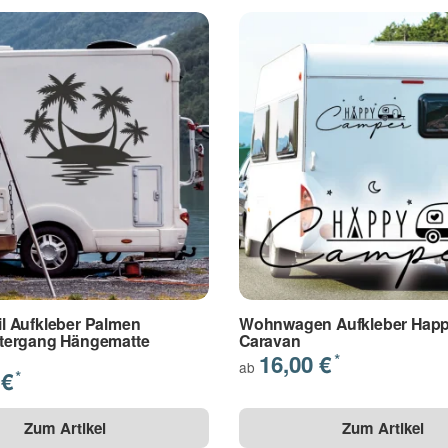
s genommen.
(
Lesen
)
cken
 Aufkleber Palmen
Wohnwagen Aufkleber Hap
ergang Hängematte
Caravan
16,00 €
*
ab
 €
*
Zum Artikel
Zum Artikel