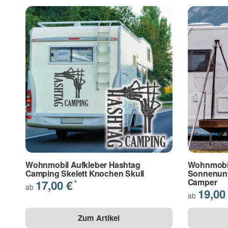
Die Datenschutzbestimmungen habe ich zur Kenntni
(* = Pflichtfelder)
Bitte beachten Sie unsere Datenschutzerklärung
Frage abschi
Wohnmobil Aufkleber Hashtag
Wohnmobil
Camping Skelett Knochen Skull
Sonnenunt
Camper
17,00 €
*
ab
19,00
ab
Zum Artikel