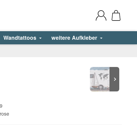
Wandtattoos
weitere Aufkleber
9
rose