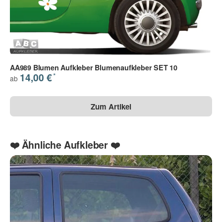
Frage zum Artikel
Ihre Frage
AA989 Blumen Aufkleber Blumenaufkleber SET 10
*
14,00 €
ab
Zum Artikel
❤️ Ähnliche Aufkleber ❤️
Die Datenschutzbestimmungen habe ich zur Kenntnis
genommen.
(
Lesen
)
(* = Pflichtfelder)
Bitte beachten Sie unsere Datenschutzerklärung