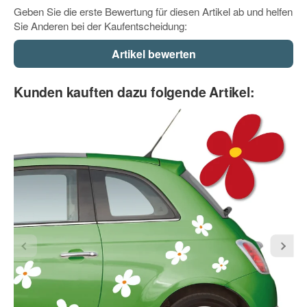
Geben Sie die erste Bewertung für diesen Artikel ab und helfen
Sie Anderen bei der Kaufentscheidung:
Firma
E-Mail
Kunden kauften dazu folgende Artikel:
Telefon
Mobiltelefon
Der zu beklebende Untergrund muss frei von Mitteln
sein welche die Klebkraft des Folienaufklebers
beeinträchtigen können.
(Versiegelungen - Nano
Technologie - Lotus Effekt - etc. )
Fax
WICHTIG: