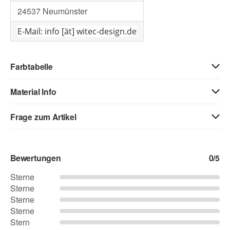
24537 Neumünster
E-Mail: info [ät] witec-design.de
Farbtabelle
Material Info
Frage zum Artikel
Kontaktdaten
Bewertungen
0
/5
Vorname
Sterne
Sterne
Sterne
Nachname
Sterne
Stern