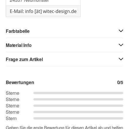
E-Mail: info [ät] witec-design.de
Farbtabelle
Material Info
Frage zum Artikel
Kontaktdaten
Bewertungen
0
/5
Vorname
Sterne
Sterne
Sterne
Nachname
Sterne
Stern
Geben Sie die erste Bewertung für diesen Artikel ab und helfen