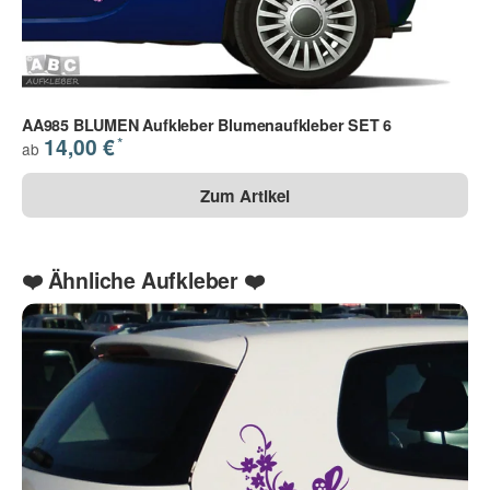
Frage zum Artikel
Ihre Frage
AA985 BLUMEN Aufkleber Blumenaufkleber SET 6
*
14,00 €
ab
Zum Artikel
❤️ Ähnliche Aufkleber ❤️
Die Datenschutzbestimmungen habe ich zur Kenntnis
genommen.
(
Lesen
)
(* = Pflichtfelder)
Bitte beachten Sie unsere Datenschutzerklärung