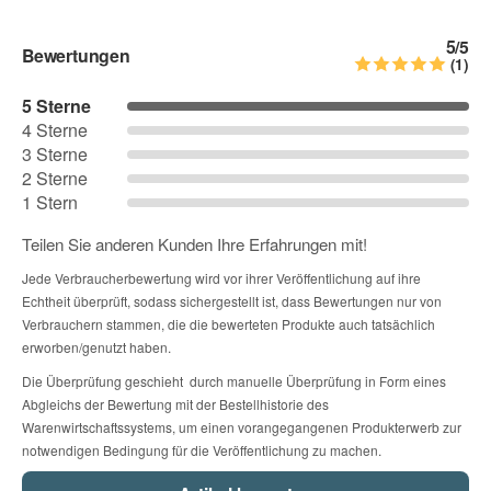
Kontaktdaten
05 - goldgelb
06 - orange
07 - hellrot
5
/5
Bewertungen
Vorname
(1)
5 Sterne
08 - rot
09 - dunkelrot
10 - pink
4 Sterne
Nachname
3 Sterne
2 Sterne
11 - rosa
12 - flieder
13 - lavendel
1 Stern
Teilen Sie anderen Kunden Ihre Erfahrungen mit!
Firma
14 - lila
15 - lichtblau
16 - hellblau
Jede Verbraucherbewertung wird vor ihrer Veröffentlichung auf ihre
Echtheit überprüft, sodass sichergestellt ist, dass Bewertungen nur von
Verbrauchern stammen, die die bewerteten Produkte auch tatsächlich
E-Mail
erworben/genutzt haben.
17 - dunkelblau
18 - mint
19 - tuerkis
Die Überprüfung geschieht durch manuelle Überprüfung in Form eines
Abgleichs der Bewertung mit der Bestellhistorie des
Warenwirtschaftssystems, um einen vorangegangenen Produkterwerb zur
Telefon
20 - lindgruen
21 - apfelgruen
22 - gruen
notwendigen Bedingung für die Veröffentlichung zu machen.