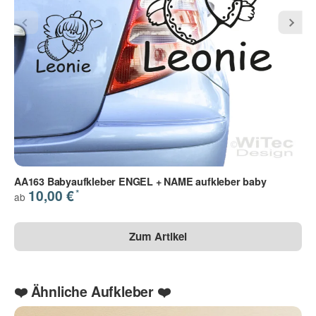
Die Datenschutzbestimmungen habe ich zur Kenntnis
genommen.
(
Lesen
)
(* = Pflichtfelder)
Bitte beachten Sie unsere Datenschutzerklärung
Frage abschicken
AA163 Babyaufkleber ENGEL + NAME aufkleber baby
*
10,00 €
ab
Zum Artikel
❤️ Ähnliche Aufkleber ❤️