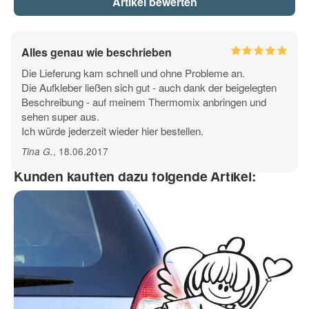
23 - dunkelgruen
24 - hellbraun
25 - nussbraun
Mobiltelefon
Der zu beklebende Untergrund muss frei von Mitteln
Alles genau wie beschrieben
sein welche die Klebkraft des Folienaufklebers
beeinträchtigen können.
(Versiegelungen - Nano
Die Lieferung kam schnell und ohne Probleme an.
26 - braun
27 - hellgrau
28 - dunkelgrau
Technologie - Lotus Effekt - etc. )
Fax
Die Aufkleber ließen sich gut - auch dank der beigelegten
Beschreibung - auf meinem Thermomix anbringen und
sehen super aus.
WICHTIG:
29 - schwarz
30 - silber met.
31 - gold
Ich würde jederzeit wieder hier bestellen.
, 18.06.2017
Tina G
.
Kunden kauften dazu folgende Artikel:
Frage zum Artikel
Ihre Frage