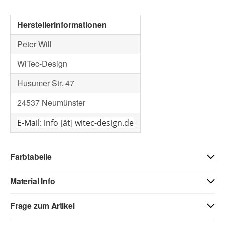
Herstellerinformationen
Peter Will
WiTec-Design
Husumer Str. 47
24537 Neumünster
E-Mail: info [ät] witec-design.de
Farbtabelle
Material Info
01 - weiss
03 - beige
04 - gelb
Frage zum Artikel